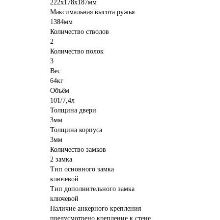
222x178x187мм
Максимальная высота ружья
1384мм
Количество стволов
2
Количество полок
3
Вес
64кг
Объём
101/7,4л
Толщина двери
3мм
Толщина корпуса
3мм
Количество замков
2 замка
Тип основного замка
ключевой
Тип дополнительного замка
ключевой
Наличие анкерного крепления
предусмотрено крепление к стене