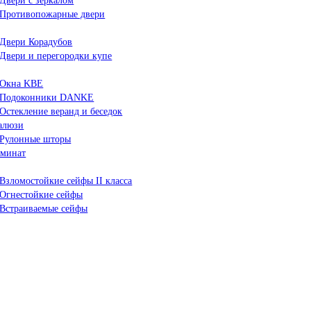
Двери с зеркалом
Противопожарные двери
Двери Корадубов
Двери и перегородки купе
Окна KBE
Подоконники DANKE
Остекление веранд и беседок
алюзи
Рулонные шторы
минат
Взломостойкие сейфы II класса
Огнестойкие сейфы
Встраиваемые сейфы