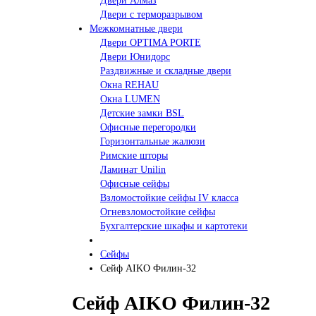
Двери Алмаз
Двери с терморазрывом
Межкомнатные двери
Двери OPTIMA PORTE
Двери Юнидорс
Раздвижные и складные двери
Окна REHAU
Окна LUMEN
Детские замки BSL
Офисные перегородки
Горизонтальные жалюзи
Римские шторы
Ламинат Unilin
Офисные сейфы
Взломостойкие сейфы IV класса
Огневзломостойкие сейфы
Бухгалтерские шкафы и картотеки
Сейфы
Сейф AIKO Филин-32
Сейф AIKO Филин-32