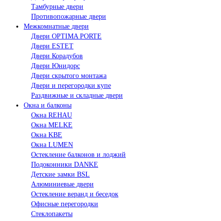
Тамбурные двери
Противопожарные двери
Межкомнатные двери
Двери OPTIMA PORTE
Двери ESTET
Двери Корадубов
Двери Юнидорс
Двери скрытого монтажа
Двери и перегородки купе
Раздвижные и складные двери
Окна и балконы
Окна REHAU
Окна MELKE
Окна KBE
Окна LUMEN
Остекление балконов и лоджий
Подоконники DANKE
Детские замки BSL
Алюминиевые двери
Остекление веранд и беседок
Офисные перегородки
Стеклопакеты