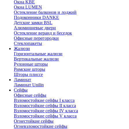
Окна KBE
Окна LUMEN
Остекление балконов и лоджий
Подоконники DANKE
Детские замки BSL
Алюминиевые двери
Остекление веранд и беседок
Офисные перегородки
Стеклопакеты
Жалюзи
Горизонтальные жалюзи
Вертикальные жалюзи
Рулонные шторы
Римские шторы
Шторы плиссе
Ламинат
Ламинат Unilin
Сейфы
Офисные сейфы
Взломостойкие сейфы I класса
Взломостойкие сейфы II класса
Взломостойкие сейфы IV класса
Взломостойкие сейфы V класса
Огнестойкие сейфы
Огневзломостойкие сейфы