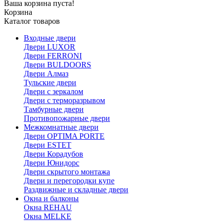
Ваша корзина пуста!
Корзина
Каталог товаров
Входные двери
Двери LUXOR
Двери FERRONI
Двери BULDOORS
Двери Алмаз
Тульские двери
Двери с зеркалом
Двери с терморазрывом
Тамбурные двери
Противопожарные двери
Межкомнатные двери
Двери OPTIMA PORTE
Двери ESTET
Двери Корадубов
Двери Юнидорс
Двери скрытого монтажа
Двери и перегородки купе
Раздвижные и складные двери
Окна и балконы
Окна REHAU
Окна MELKE