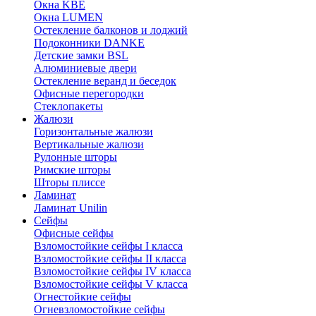
Окна KBE
Окна LUMEN
Остекление балконов и лоджий
Подоконники DANKE
Детские замки BSL
Алюминиевые двери
Остекление веранд и беседок
Офисные перегородки
Стеклопакеты
Жалюзи
Горизонтальные жалюзи
Вертикальные жалюзи
Рулонные шторы
Римские шторы
Шторы плиссе
Ламинат
Ламинат Unilin
Сейфы
Офисные сейфы
Взломостойкие сейфы I класса
Взломостойкие сейфы II класса
Взломостойкие сейфы IV класса
Взломостойкие сейфы V класса
Огнестойкие сейфы
Огневзломостойкие сейфы