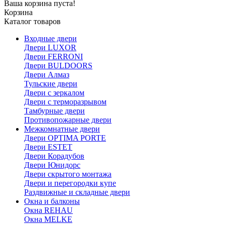
Ваша корзина пуста!
Корзина
Каталог товаров
Входные двери
Двери LUXOR
Двери FERRONI
Двери BULDOORS
Двери Алмаз
Тульские двери
Двери с зеркалом
Двери с терморазрывом
Тамбурные двери
Противопожарные двери
Межкомнатные двери
Двери OPTIMA PORTE
Двери ESTET
Двери Корадубов
Двери Юнидорс
Двери скрытого монтажа
Двери и перегородки купе
Раздвижные и складные двери
Окна и балконы
Окна REHAU
Окна MELKE