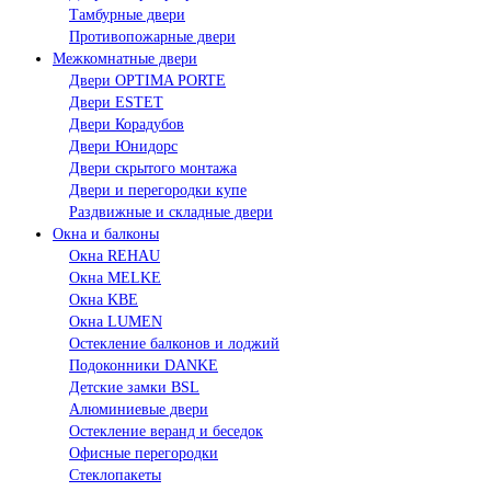
Тамбурные двери
Противопожарные двери
Межкомнатные двери
Двери OPTIMA PORTE
Двери ESTET
Двери Корадубов
Двери Юнидорс
Двери скрытого монтажа
Двери и перегородки купе
Раздвижные и складные двери
Окна и балконы
Окна REHAU
Окна MELKE
Окна KBE
Окна LUMEN
Остекление балконов и лоджий
Подоконники DANKE
Детские замки BSL
Алюминиевые двери
Остекление веранд и беседок
Офисные перегородки
Стеклопакеты