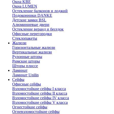
Окна KBE
Окна LUMEN
Остекление балконов и лоджий
Подоконники DANKE
Детские замки BSL
Алюминиевые двери
Остекление веранд и беседок
Офисные перегородки
Стеклопакеты
Жалюзи
Горизонтальные жалюзи
Вертикальные жалюзи
Рулонные шторы
Римские шторы
Шторы плиссе
Ламинат
Ламинат Unilin
Сейфы
Офисные сейфы
Взломостойкие сейфы I класса
Взломостойкие сейфы II класса
Взломостойкие сейфы IV класса
Взломостойкие сейфы V класса
Огнестойкие сейфы
Огневзломостойкие сейфы