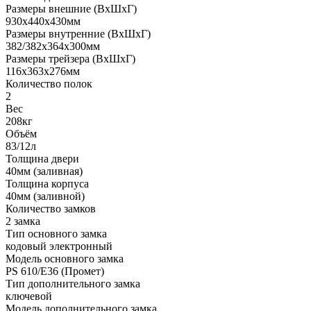
Размеры внешние (ВхШхГ)
930x440x430мм
Размеры внутренние (ВхШхГ)
382/382x364x300мм
Размеры трейзера (ВхШхГ)
116x363x276мм
Количество полок
2
Вес
208кг
Объём
83/12л
Толщина двери
40мм (заливная)
Толщина корпуса
40мм (заливной)
Количество замков
2 замка
Тип основного замка
кодовый электронный
Модель основного замка
PS 610/Е36 (Промет)
Тип дополнительного замка
ключевой
Модель дополнительного замка