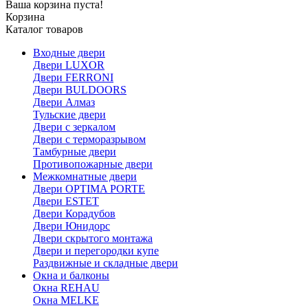
Ваша корзина пуста!
Корзина
Каталог товаров
Входные двери
Двери LUXOR
Двери FERRONI
Двери BULDOORS
Двери Алмаз
Тульские двери
Двери с зеркалом
Двери с терморазрывом
Тамбурные двери
Противопожарные двери
Межкомнатные двери
Двери OPTIMA PORTE
Двери ESTET
Двери Корадубов
Двери Юнидорс
Двери скрытого монтажа
Двери и перегородки купе
Раздвижные и складные двери
Окна и балконы
Окна REHAU
Окна MELKE