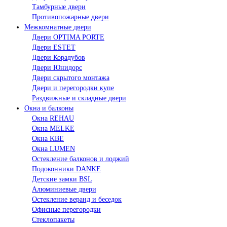
Тамбурные двери
Противопожарные двери
Межкомнатные двери
Двери OPTIMA PORTE
Двери ESTET
Двери Корадубов
Двери Юнидорс
Двери скрытого монтажа
Двери и перегородки купе
Раздвижные и складные двери
Окна и балконы
Окна REHAU
Окна MELKE
Окна KBE
Окна LUMEN
Остекление балконов и лоджий
Подоконники DANKE
Детские замки BSL
Алюминиевые двери
Остекление веранд и беседок
Офисные перегородки
Стеклопакеты