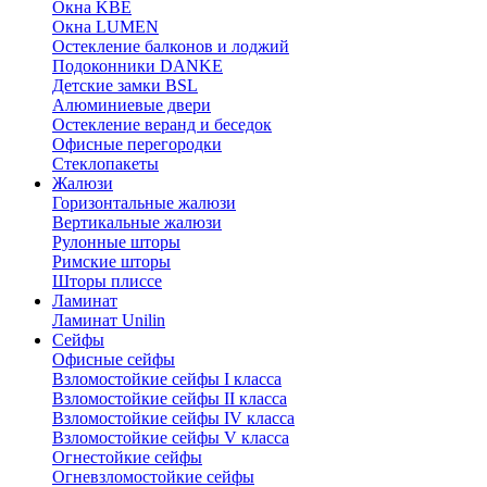
Окна KBE
Окна LUMEN
Остекление балконов и лоджий
Подоконники DANKE
Детские замки BSL
Алюминиевые двери
Остекление веранд и беседок
Офисные перегородки
Стеклопакеты
Жалюзи
Горизонтальные жалюзи
Вертикальные жалюзи
Рулонные шторы
Римские шторы
Шторы плиссе
Ламинат
Ламинат Unilin
Сейфы
Офисные сейфы
Взломостойкие сейфы I класса
Взломостойкие сейфы II класса
Взломостойкие сейфы IV класса
Взломостойкие сейфы V класса
Огнестойкие сейфы
Огневзломостойкие сейфы