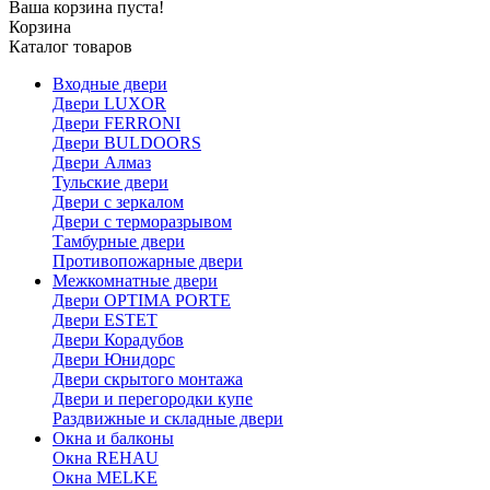
Ваша корзина пуста!
Корзина
Каталог товаров
Входные двери
Двери LUXOR
Двери FERRONI
Двери BULDOORS
Двери Алмаз
Тульские двери
Двери с зеркалом
Двери с терморазрывом
Тамбурные двери
Противопожарные двери
Межкомнатные двери
Двери OPTIMA PORTE
Двери ESTET
Двери Корадубов
Двери Юнидорс
Двери скрытого монтажа
Двери и перегородки купе
Раздвижные и складные двери
Окна и балконы
Окна REHAU
Окна MELKE