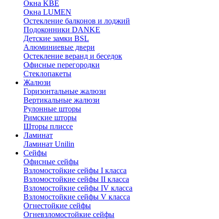
Окна KBE
Окна LUMEN
Остекление балконов и лоджий
Подоконники DANKE
Детские замки BSL
Алюминиевые двери
Остекление веранд и беседок
Офисные перегородки
Стеклопакеты
Жалюзи
Горизонтальные жалюзи
Вертикальные жалюзи
Рулонные шторы
Римские шторы
Шторы плиссе
Ламинат
Ламинат Unilin
Сейфы
Офисные сейфы
Взломостойкие сейфы I класса
Взломостойкие сейфы II класса
Взломостойкие сейфы IV класса
Взломостойкие сейфы V класса
Огнестойкие сейфы
Огневзломостойкие сейфы