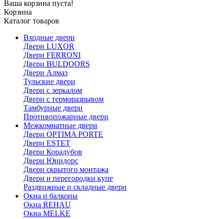
Ваша корзина пуста!
Корзина
Каталог товаров
Входные двери
Двери LUXOR
Двери FERRONI
Двери BULDOORS
Двери Алмаз
Тульские двери
Двери с зеркалом
Двери с терморазрывом
Тамбурные двери
Противопожарные двери
Межкомнатные двери
Двери OPTIMA PORTE
Двери ESTET
Двери Корадубов
Двери Юнидорс
Двери скрытого монтажа
Двери и перегородки купе
Раздвижные и складные двери
Окна и балконы
Окна REHAU
Окна MELKE