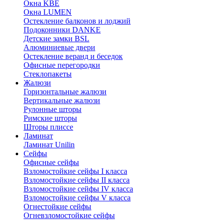
Окна KBE
Окна LUMEN
Остекление балконов и лоджий
Подоконники DANKE
Детские замки BSL
Алюминиевые двери
Остекление веранд и беседок
Офисные перегородки
Стеклопакеты
Жалюзи
Горизонтальные жалюзи
Вертикальные жалюзи
Рулонные шторы
Римские шторы
Шторы плиссе
Ламинат
Ламинат Unilin
Сейфы
Офисные сейфы
Взломостойкие сейфы I класса
Взломостойкие сейфы II класса
Взломостойкие сейфы IV класса
Взломостойкие сейфы V класса
Огнестойкие сейфы
Огневзломостойкие сейфы