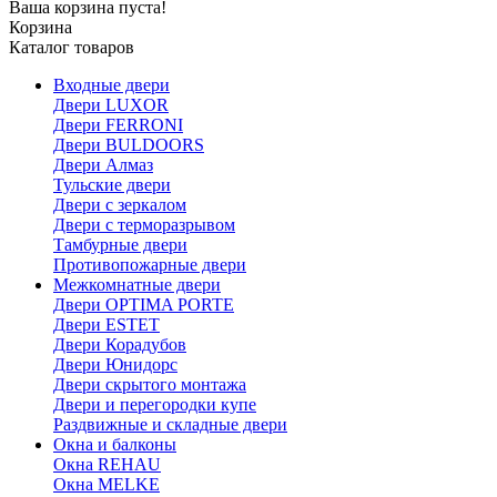
Ваша корзина пуста!
Корзина
Каталог товаров
Входные двери
Двери LUXOR
Двери FERRONI
Двери BULDOORS
Двери Алмаз
Тульские двери
Двери с зеркалом
Двери с терморазрывом
Тамбурные двери
Противопожарные двери
Межкомнатные двери
Двери OPTIMA PORTE
Двери ESTET
Двери Корадубов
Двери Юнидорс
Двери скрытого монтажа
Двери и перегородки купе
Раздвижные и складные двери
Окна и балконы
Окна REHAU
Окна MELKE