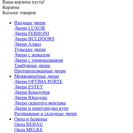
Ваша корзина пуста!
Корзина
Каталог товаров
Входные двери
Двери LUXOR
Двери FERRONI
Двери BULDOORS
Двери Алмаз
Тульские двери
Двери с зеркалом
Двери с терморазрывом
Тамбурные двери
Противопожарные двери
Межкомнатные двери
Двери OPTIMA PORTE
Двери ESTET
Двери Корадубов
Двери Юнидорс
Двери скрытого монтажа
Двери и перегородки купе
Раздвижные и складные двери
Окна и балконы
Окна REHAU
Окна MELKE