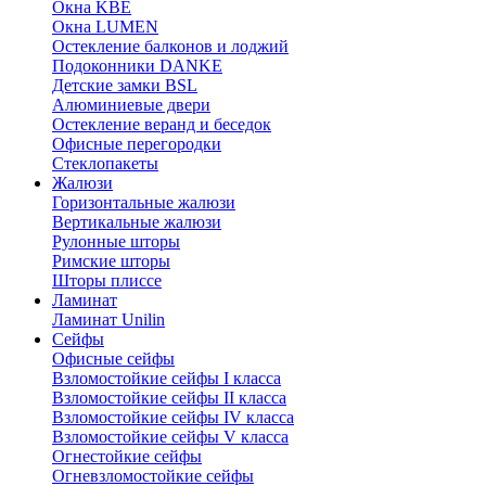
Окна KBE
Окна LUMEN
Остекление балконов и лоджий
Подоконники DANKE
Детские замки BSL
Алюминиевые двери
Остекление веранд и беседок
Офисные перегородки
Стеклопакеты
Жалюзи
Горизонтальные жалюзи
Вертикальные жалюзи
Рулонные шторы
Римские шторы
Шторы плиссе
Ламинат
Ламинат Unilin
Сейфы
Офисные сейфы
Взломостойкие сейфы I класса
Взломостойкие сейфы II класса
Взломостойкие сейфы IV класса
Взломостойкие сейфы V класса
Огнестойкие сейфы
Огневзломостойкие сейфы