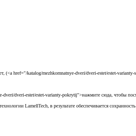
 (<a href="/katalog/mezhkomnatnye-dveri/dveri-estet/estet-variant
dveri/dveri-estet/estet-varianty-pokrytij">нажмите сюда, чтобы п
технологии LamellTech, в результате обеспечивается сохранност