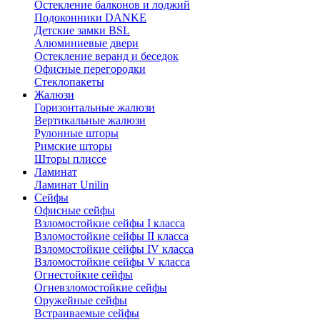
Остекление балконов и лоджий
Подоконники DANKE
Детские замки BSL
Алюминиевые двери
Остекление веранд и беседок
Офисные перегородки
Стеклопакеты
Жалюзи
Горизонтальные жалюзи
Вертикальные жалюзи
Рулонные шторы
Римские шторы
Шторы плиссе
Ламинат
Ламинат Unilin
Сейфы
Офисные сейфы
Взломостойкие сейфы I класса
Взломостойкие сейфы II класса
Взломостойкие сейфы IV класса
Взломостойкие сейфы V класса
Огнестойкие сейфы
Огневзломостойкие сейфы
Оружейные сейфы
Встраиваемые сейфы