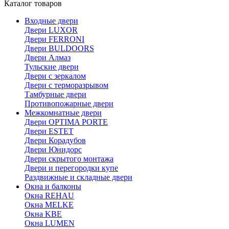
Каталог товаров
Входные двери
Двери LUXOR
Двери FERRONI
Двери BULDOORS
Двери Алмаз
Тульские двери
Двери с зеркалом
Двери с терморазрывом
Тамбурные двери
Противопожарные двери
Межкомнатные двери
Двери OPTIMA PORTE
Двери ESTET
Двери Корадубов
Двери Юнидорс
Двери скрытого монтажа
Двери и перегородки купе
Раздвижные и складные двери
Окна и балконы
Окна REHAU
Окна MELKE
Окна KBE
Окна LUMEN