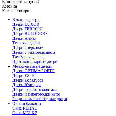
Ваша корзина пуста!
Корзина
Каталог товаров
Входные двери
Двери LUXOR
Двери FERRONI
Двери BULDOORS
Двери Алмаз
Тульские двери
Двери с зеркалом
Двери с терморазрывом
Тамбурные двери
Противопожарные двери
Межкомнатные двери
Двери OPTIMA PORTE
Двери ESTET
Двери Корадубов
Двери Юнидорс
Двери скрытого монтажа
Двери и перегородки купе
Раздвижные и складные двери
Окна и балконы
Окна REHAU
Окна MELKE