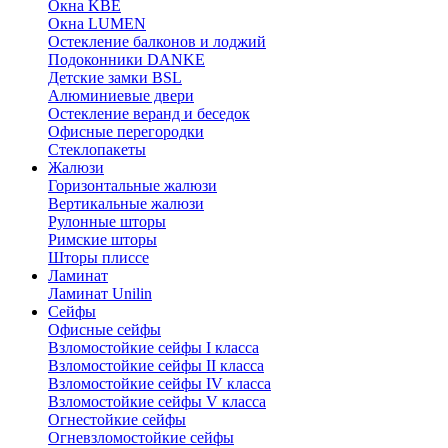
Окна KBE
Окна LUMEN
Остекление балконов и лоджий
Подоконники DANKE
Детские замки BSL
Алюминиевые двери
Остекление веранд и беседок
Офисные перегородки
Стеклопакеты
Жалюзи
Горизонтальные жалюзи
Вертикальные жалюзи
Рулонные шторы
Римские шторы
Шторы плиссе
Ламинат
Ламинат Unilin
Сейфы
Офисные сейфы
Взломостойкие сейфы I класса
Взломостойкие сейфы II класса
Взломостойкие сейфы IV класса
Взломостойкие сейфы V класса
Огнестойкие сейфы
Огневзломостойкие сейфы