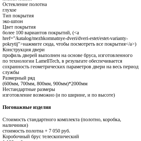
Остекление полотна
глухое
Тип покрытия
эко-шпон
Цвет покрытия
более 100 вариантов покрытий, (<a
href="/katalog/mezhkomnatnye-dveri/dveri-estet/estet-varianty-
pokrytij">нажмите сюда, чтобы посмотреть все покрытия</a>)
Конструкция двери
профиль дверей выполнен на основе бруса, изготовленного
по технологии LamellTech, в результате обеспечивается
сохранность геометрических параметров двери на весь период
службы
Размерный ряд
(600мм, 700мм, 800мм, 900мм)*2000мм
Нестандартные размеры
изготовление возможно (и по ширине, и по высоте)
Погонажные изделия
Стоимость стандартного комплекта (полотно, коробка,
наличники)
стоимость полотна + 7 050 руб.
Коробочный брус телескопический