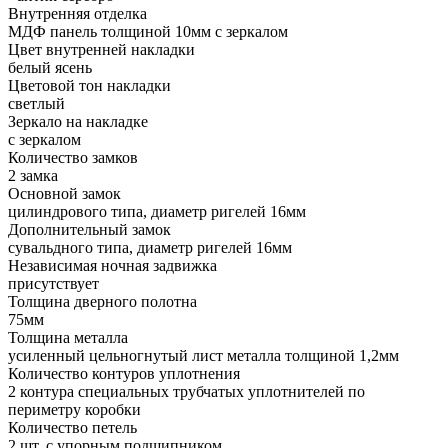
Внутренняя отделка
МДФ панель толщиной 10мм с зеркалом
Цвет внутренней накладки
белый ясень
Цветовой тон накладки
светлый
Зеркало на накладке
с зеркалом
Количество замков
2 замка
Основной замок
цилиндрового типа, диаметр ригелей 16мм
Дополнительный замок
сувальдного типа, диаметр ригелей 16мм
Независимая ночная задвижка
присутствует
Толщина дверного полотна
75мм
Толщина металла
усиленный цельногнутый лист металла толщиной 1,2мм
Количество контуров уплотнения
2 контура специальных трубчатых уплотнителей по
периметру коробки
Количество петель
2 шт. с упорным подшипником