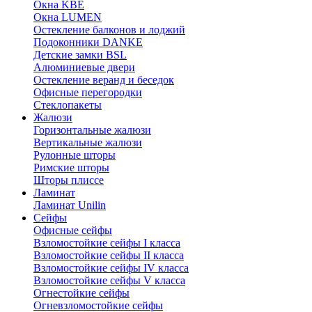
Окна KBE
Окна LUMEN
Остекление балконов и лоджий
Подоконники DANKE
Детские замки BSL
Алюминиевые двери
Остекление веранд и беседок
Офисные перегородки
Стеклопакеты
Жалюзи
Горизонтальные жалюзи
Вертикальные жалюзи
Рулонные шторы
Римские шторы
Шторы плиссе
Ламинат
Ламинат Unilin
Сейфы
Офисные сейфы
Взломостойкие сейфы I класса
Взломостойкие сейфы II класса
Взломостойкие сейфы IV класса
Взломостойкие сейфы V класса
Огнестойкие сейфы
Огневзломостойкие сейфы