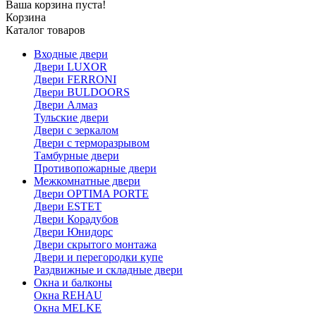
Ваша корзина пуста!
Корзина
Каталог товаров
Входные двери
Двери LUXOR
Двери FERRONI
Двери BULDOORS
Двери Алмаз
Тульские двери
Двери с зеркалом
Двери с терморазрывом
Тамбурные двери
Противопожарные двери
Межкомнатные двери
Двери OPTIMA PORTE
Двери ESTET
Двери Корадубов
Двери Юнидорс
Двери скрытого монтажа
Двери и перегородки купе
Раздвижные и складные двери
Окна и балконы
Окна REHAU
Окна MELKE