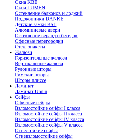
Окна KBE
Окна LUMEN
Остекление балконов и лоджий
Подоконники DANKE
Детские замки BSL
Алюминиевые двери
Остекление веранд и беседок
Офисные перегородки
Стеклопакеты
Жалюзи
Горизонтальные жалюзи
Вертикальные жалюзи
Рулонные шторы
Римские шторы
Шторы плиссе
Ламинат
Ламинат Unilin
Сейфы
Офисные сейфы
Взломостойкие сейфы I класса
Взломостойкие сейфы II класса
Взломостойкие сейфы IV класса
Взломостойкие сейфы V класса
Огнестойкие сейфы
Огневзломостойкие сейфы