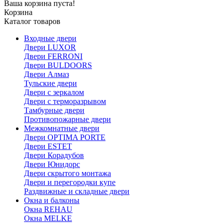
Ваша корзина пуста!
Корзина
Каталог товаров
Входные двери
Двери LUXOR
Двери FERRONI
Двери BULDOORS
Двери Алмаз
Тульские двери
Двери с зеркалом
Двери с терморазрывом
Тамбурные двери
Противопожарные двери
Межкомнатные двери
Двери OPTIMA PORTE
Двери ESTET
Двери Корадубов
Двери Юнидорс
Двери скрытого монтажа
Двери и перегородки купе
Раздвижные и складные двери
Окна и балконы
Окна REHAU
Окна MELKE