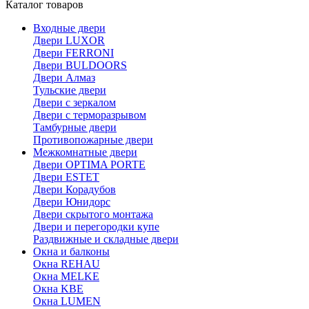
Каталог товаров
Входные двери
Двери LUXOR
Двери FERRONI
Двери BULDOORS
Двери Алмаз
Тульские двери
Двери с зеркалом
Двери с терморазрывом
Тамбурные двери
Противопожарные двери
Межкомнатные двери
Двери OPTIMA PORTE
Двери ESTET
Двери Корадубов
Двери Юнидорс
Двери скрытого монтажа
Двери и перегородки купе
Раздвижные и складные двери
Окна и балконы
Окна REHAU
Окна MELKE
Окна KBE
Окна LUMEN