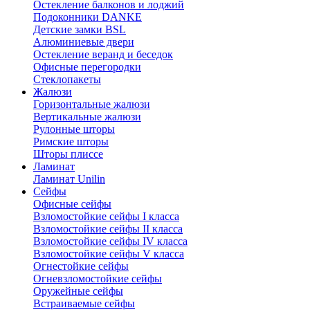
Остекление балконов и лоджий
Подоконники DANKE
Детские замки BSL
Алюминиевые двери
Остекление веранд и беседок
Офисные перегородки
Стеклопакеты
Жалюзи
Горизонтальные жалюзи
Вертикальные жалюзи
Рулонные шторы
Римские шторы
Шторы плиссе
Ламинат
Ламинат Unilin
Сейфы
Офисные сейфы
Взломостойкие сейфы I класса
Взломостойкие сейфы II класса
Взломостойкие сейфы IV класса
Взломостойкие сейфы V класса
Огнестойкие сейфы
Огневзломостойкие сейфы
Оружейные сейфы
Встраиваемые сейфы