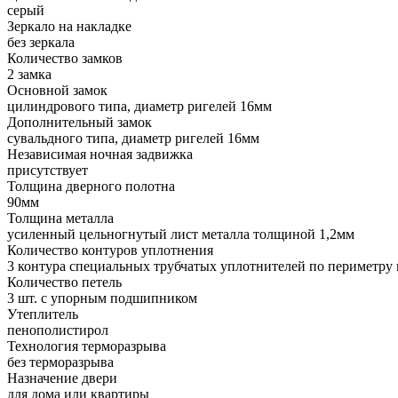
серый
Зеркало на накладке
без зеркала
Количество замков
2 замка
Основной замок
цилиндрового типа, диаметр ригелей 16мм
Дополнительный замок
сувальдного типа, диаметр ригелей 16мм
Независимая ночная задвижка
присутствует
Толщина дверного полотна
90мм
Толщина металла
усиленный цельногнутый лист металла толщиной 1,2мм
Количество контуров уплотнения
3 контура специальных трубчатых уплотнителей по периметру
Количество петель
3 шт. с упорным подшипником
Утеплитель
пенополистирол
Технология терморазрыва
без терморазрыва
Назначение двери
для дома или квартиры