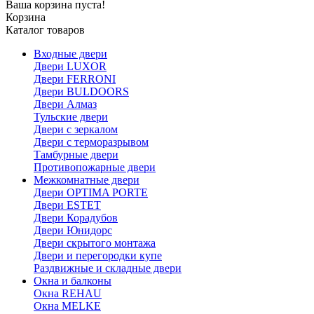
Ваша корзина пуста!
Корзина
Каталог товаров
Входные двери
Двери LUXOR
Двери FERRONI
Двери BULDOORS
Двери Алмаз
Тульские двери
Двери с зеркалом
Двери с терморазрывом
Тамбурные двери
Противопожарные двери
Межкомнатные двери
Двери OPTIMA PORTE
Двери ESTET
Двери Корадубов
Двери Юнидорс
Двери скрытого монтажа
Двери и перегородки купе
Раздвижные и складные двери
Окна и балконы
Окна REHAU
Окна MELKE