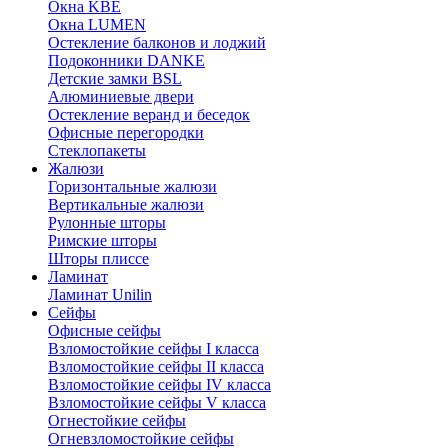
Окна KBE
Окна LUMEN
Остекление балконов и лоджий
Подоконники DANKE
Детские замки BSL
Алюминиевые двери
Остекление веранд и беседок
Офисные перегородки
Стеклопакеты
Жалюзи
Горизонтальные жалюзи
Вертикальные жалюзи
Рулонные шторы
Римские шторы
Шторы плиссе
Ламинат
Ламинат Unilin
Сейфы
Офисные сейфы
Взломостойкие сейфы I класса
Взломостойкие сейфы II класса
Взломостойкие сейфы IV класса
Взломостойкие сейфы V класса
Огнестойкие сейфы
Огневзломостойкие сейфы