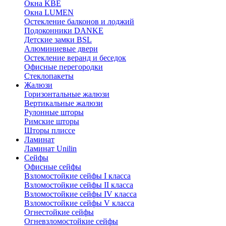
Окна KBE
Окна LUMEN
Остекление балконов и лоджий
Подоконники DANKE
Детские замки BSL
Алюминиевые двери
Остекление веранд и беседок
Офисные перегородки
Стеклопакеты
Жалюзи
Горизонтальные жалюзи
Вертикальные жалюзи
Рулонные шторы
Римские шторы
Шторы плиссе
Ламинат
Ламинат Unilin
Сейфы
Офисные сейфы
Взломостойкие сейфы I класса
Взломостойкие сейфы II класса
Взломостойкие сейфы IV класса
Взломостойкие сейфы V класса
Огнестойкие сейфы
Огневзломостойкие сейфы