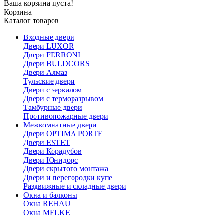
Ваша корзина пуста!
Корзина
Каталог товаров
Входные двери
Двери LUXOR
Двери FERRONI
Двери BULDOORS
Двери Алмаз
Тульские двери
Двери с зеркалом
Двери с терморазрывом
Тамбурные двери
Противопожарные двери
Межкомнатные двери
Двери OPTIMA PORTE
Двери ESTET
Двери Корадубов
Двери Юнидорс
Двери скрытого монтажа
Двери и перегородки купе
Раздвижные и складные двери
Окна и балконы
Окна REHAU
Окна MELKE