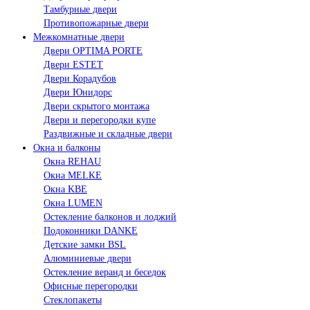
Тамбурные двери
Противопожарные двери
Межкомнатные двери
Двери OPTIMA PORTE
Двери ESTET
Двери Корадубов
Двери Юнидорс
Двери скрытого монтажа
Двери и перегородки купе
Раздвижные и складные двери
Окна и балконы
Окна REHAU
Окна MELKE
Окна KBE
Окна LUMEN
Остекление балконов и лоджий
Подоконники DANKE
Детские замки BSL
Алюминиевые двери
Остекление веранд и беседок
Офисные перегородки
Стеклопакеты