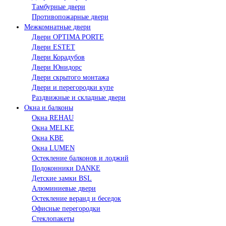
Тамбурные двери
Противопожарные двери
Межкомнатные двери
Двери OPTIMA PORTE
Двери ESTET
Двери Корадубов
Двери Юнидорс
Двери скрытого монтажа
Двери и перегородки купе
Раздвижные и складные двери
Окна и балконы
Окна REHAU
Окна MELKE
Окна KBE
Окна LUMEN
Остекление балконов и лоджий
Подоконники DANKE
Детские замки BSL
Алюминиевые двери
Остекление веранд и беседок
Офисные перегородки
Стеклопакеты