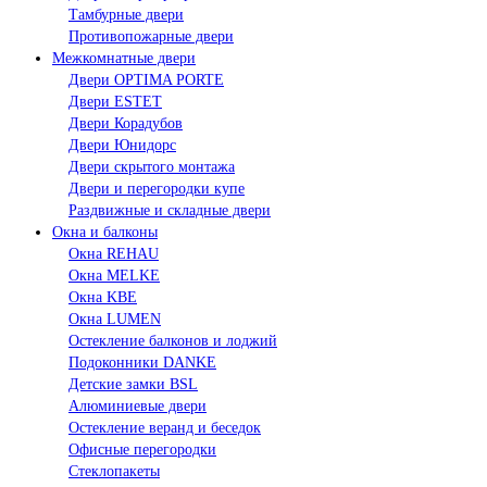
Тамбурные двери
Противопожарные двери
Межкомнатные двери
Двери OPTIMA PORTE
Двери ESTET
Двери Корадубов
Двери Юнидорс
Двери скрытого монтажа
Двери и перегородки купе
Раздвижные и складные двери
Окна и балконы
Окна REHAU
Окна MELKE
Окна KBE
Окна LUMEN
Остекление балконов и лоджий
Подоконники DANKE
Детские замки BSL
Алюминиевые двери
Остекление веранд и беседок
Офисные перегородки
Стеклопакеты