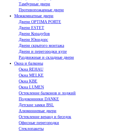
Тамбурные двери
Противопожарные двери
Межкомнатные двери
Двери OPTIMA PORTE
Двери ESTET
Двери Корадубов
Двери Юнидорс
Двери скрытого монтажа
Двери и перегородки купе
Раздвижные и складные двери
Окна и балконы
Окна REHAU
Окна MELKE
Окна KBE
Окна LUMEN
Остекление балконов и лоджий
Подоконники DANKE
Детские замки BSL
Алюминиевые двери
Остекление веранд и беседок
Офисные перегородки
Стеклопакеты