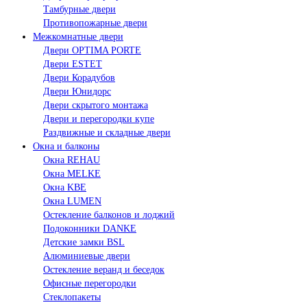
Тамбурные двери
Противопожарные двери
Межкомнатные двери
Двери OPTIMA PORTE
Двери ESTET
Двери Корадубов
Двери Юнидорс
Двери скрытого монтажа
Двери и перегородки купе
Раздвижные и складные двери
Окна и балконы
Окна REHAU
Окна MELKE
Окна KBE
Окна LUMEN
Остекление балконов и лоджий
Подоконники DANKE
Детские замки BSL
Алюминиевые двери
Остекление веранд и беседок
Офисные перегородки
Стеклопакеты