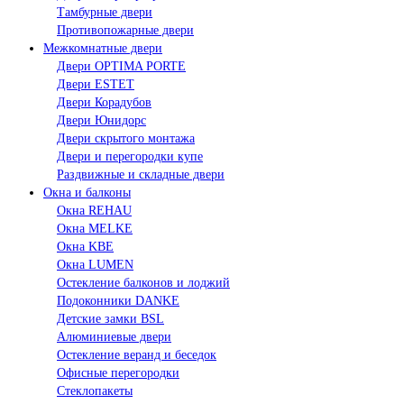
Тамбурные двери
Противопожарные двери
Межкомнатные двери
Двери OPTIMA PORTE
Двери ESTET
Двери Корадубов
Двери Юнидорс
Двери скрытого монтажа
Двери и перегородки купе
Раздвижные и складные двери
Окна и балконы
Окна REHAU
Окна MELKE
Окна KBE
Окна LUMEN
Остекление балконов и лоджий
Подоконники DANKE
Детские замки BSL
Алюминиевые двери
Остекление веранд и беседок
Офисные перегородки
Стеклопакеты