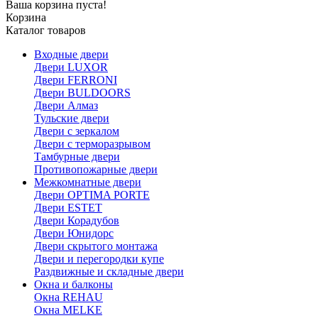
Ваша корзина пуста!
Корзина
Каталог товаров
Входные двери
Двери LUXOR
Двери FERRONI
Двери BULDOORS
Двери Алмаз
Тульские двери
Двери с зеркалом
Двери с терморазрывом
Тамбурные двери
Противопожарные двери
Межкомнатные двери
Двери OPTIMA PORTE
Двери ESTET
Двери Корадубов
Двери Юнидорс
Двери скрытого монтажа
Двери и перегородки купе
Раздвижные и складные двери
Окна и балконы
Окна REHAU
Окна MELKE