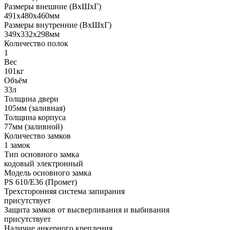
Размеры внешние (ВхШхГ)
491x480x460мм
Размеры внутренние (ВхШхГ)
349x332x298мм
Количество полок
1
Вес
101кг
Объём
33л
Толщина двери
105мм (заливная)
Толщина корпуса
77мм (заливной)
Количество замков
1 замок
Тип основного замка
кодовый электронный
Модель основного замка
PS 610/Е36 (Промет)
Трехсторонняя система запирания
присутствует
Защита замков от высверливания и выбивания
присутствует
Наличие анкерного крепления