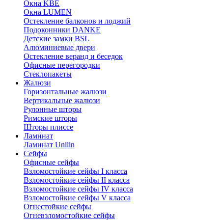
Окна KBE
Окна LUMEN
Остекление балконов и лоджий
Подоконники DANKE
Детские замки BSL
Алюминиевые двери
Остекление веранд и беседок
Офисные перегородки
Стеклопакеты
Жалюзи
Горизонтальные жалюзи
Вертикальные жалюзи
Рулонные шторы
Римские шторы
Шторы плиссе
Ламинат
Ламинат Unilin
Сейфы
Офисные сейфы
Взломостойкие сейфы I класса
Взломостойкие сейфы II класса
Взломостойкие сейфы IV класса
Взломостойкие сейфы V класса
Огнестойкие сейфы
Огневзломостойкие сейфы