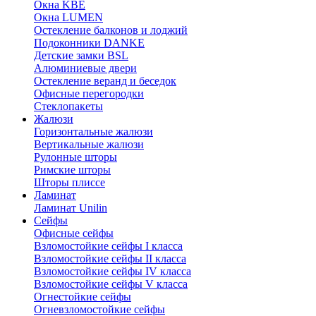
Окна KBE
Окна LUMEN
Остекление балконов и лоджий
Подоконники DANKE
Детские замки BSL
Алюминиевые двери
Остекление веранд и беседок
Офисные перегородки
Стеклопакеты
Жалюзи
Горизонтальные жалюзи
Вертикальные жалюзи
Рулонные шторы
Римские шторы
Шторы плиссе
Ламинат
Ламинат Unilin
Сейфы
Офисные сейфы
Взломостойкие сейфы I класса
Взломостойкие сейфы II класса
Взломостойкие сейфы IV класса
Взломостойкие сейфы V класса
Огнестойкие сейфы
Огневзломостойкие сейфы