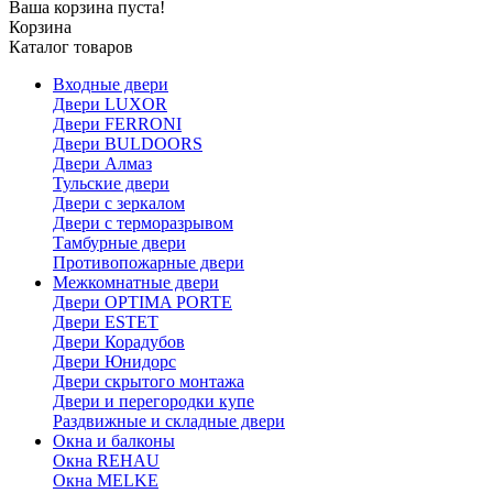
Ваша корзина пуста!
Корзина
Каталог товаров
Входные двери
Двери LUXOR
Двери FERRONI
Двери BULDOORS
Двери Алмаз
Тульские двери
Двери с зеркалом
Двери с терморазрывом
Тамбурные двери
Противопожарные двери
Межкомнатные двери
Двери OPTIMA PORTE
Двери ESTET
Двери Корадубов
Двери Юнидорс
Двери скрытого монтажа
Двери и перегородки купе
Раздвижные и складные двери
Окна и балконы
Окна REHAU
Окна MELKE