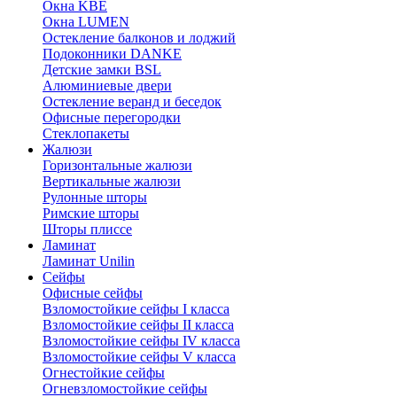
Окна KBE
Окна LUMEN
Остекление балконов и лоджий
Подоконники DANKE
Детские замки BSL
Алюминиевые двери
Остекление веранд и беседок
Офисные перегородки
Стеклопакеты
Жалюзи
Горизонтальные жалюзи
Вертикальные жалюзи
Рулонные шторы
Римские шторы
Шторы плиссе
Ламинат
Ламинат Unilin
Сейфы
Офисные сейфы
Взломостойкие сейфы I класса
Взломостойкие сейфы II класса
Взломостойкие сейфы IV класса
Взломостойкие сейфы V класса
Огнестойкие сейфы
Огневзломостойкие сейфы