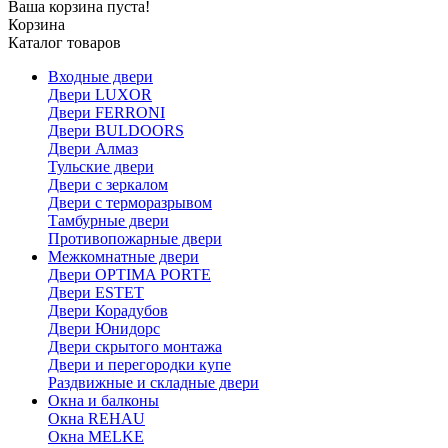
Ваша корзина пуста!
Корзина
Каталог товаров
Входные двери
Двери LUXOR
Двери FERRONI
Двери BULDOORS
Двери Алмаз
Тульские двери
Двери с зеркалом
Двери с терморазрывом
Тамбурные двери
Противопожарные двери
Межкомнатные двери
Двери OPTIMA PORTE
Двери ESTET
Двери Корадубов
Двери Юнидорс
Двери скрытого монтажа
Двери и перегородки купе
Раздвижные и складные двери
Окна и балконы
Окна REHAU
Окна MELKE