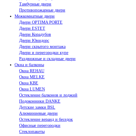
Тамбурные двери
Противопожарные двери
Межкомнатные двери
Двери OPTIMA PORTE
Двери ESTET
Двери Корадубов
Двери Юнидорс
Двери скрытого монтажа
Двери и перегородки купе
Раздвижные и складные двери
Окна и балконы
Окна REHAU
Окна MELKE
Окна KBE
Окна LUMEN
Остекление балконов и лоджий
Подоконники DANKE
Детские замки BSL
Алюминиевые двери
Остекление веранд и беседок
Офисные перегородки
Стеклопакеты