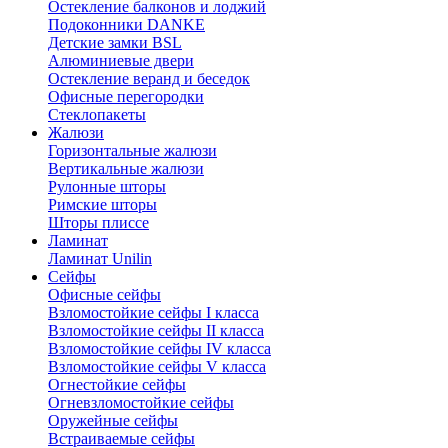
Остекление балконов и лоджий
Подоконники DANKE
Детские замки BSL
Алюминиевые двери
Остекление веранд и беседок
Офисные перегородки
Стеклопакеты
Жалюзи
Горизонтальные жалюзи
Вертикальные жалюзи
Рулонные шторы
Римские шторы
Шторы плиссе
Ламинат
Ламинат Unilin
Сейфы
Офисные сейфы
Взломостойкие сейфы I класса
Взломостойкие сейфы II класса
Взломостойкие сейфы IV класса
Взломостойкие сейфы V класса
Огнестойкие сейфы
Огневзломостойкие сейфы
Оружейные сейфы
Встраиваемые сейфы