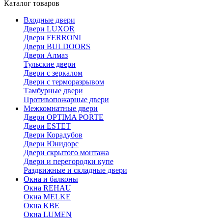
Каталог товаров
Входные двери
Двери LUXOR
Двери FERRONI
Двери BULDOORS
Двери Алмаз
Тульские двери
Двери с зеркалом
Двери с терморазрывом
Тамбурные двери
Противопожарные двери
Межкомнатные двери
Двери OPTIMA PORTE
Двери ESTET
Двери Корадубов
Двери Юнидорс
Двери скрытого монтажа
Двери и перегородки купе
Раздвижные и складные двери
Окна и балконы
Окна REHAU
Окна MELKE
Окна KBE
Окна LUMEN