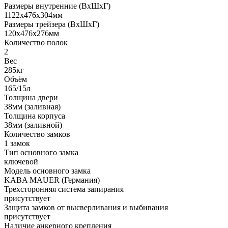
Размеры внутренние (ВхШхГ)
1122x476x304мм
Размеры трейзера (ВхШхГ)
120х476х276мм
Количество полок
2
Вес
285кг
Объём
165/15л
Толщина двери
38мм (заливная)
Толщина корпуса
38мм (заливной)
Количество замков
1 замок
Тип основного замка
ключевой
Модель основного замка
KABA MAUER (Германия)
Трехсторонняя система запирания
присутствует
Защита замков от высверливания и выбивания
присутствует
Наличие анкерного крепления