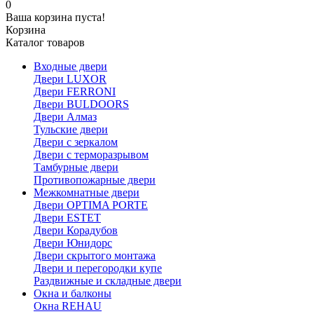
0
Ваша корзина пуста!
Корзина
Каталог товаров
Входные двери
Двери LUXOR
Двери FERRONI
Двери BULDOORS
Двери Алмаз
Тульские двери
Двери с зеркалом
Двери с терморазрывом
Тамбурные двери
Противопожарные двери
Межкомнатные двери
Двери OPTIMA PORTE
Двери ESTET
Двери Корадубов
Двери Юнидорс
Двери скрытого монтажа
Двери и перегородки купе
Раздвижные и складные двери
Окна и балконы
Окна REHAU