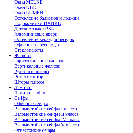
Окна MELKE
Окна KBE
Окна LUMEN
Остекление балконов и лоджий
Подоконники DANKE
Детские замки BSL
Алюминиевые двери
Остекление веранд и беседок
Офисные перегородки
Стеклопакеты
Жалюзи
Горизонтальные жалюзи
Вертикальные жалюзи
Рулонные шторы
Римские шторы
Шторы плиссе
Ламинат
Ламинат Unilin
Сейфы
Офисные сейфы
Взломостойкие сейфы I класса
Взломостойкие сейфы II класса
Взломостойкие сейфы IV класса
Взломостойкие сейфы V класса
Огнестойкие сейфы