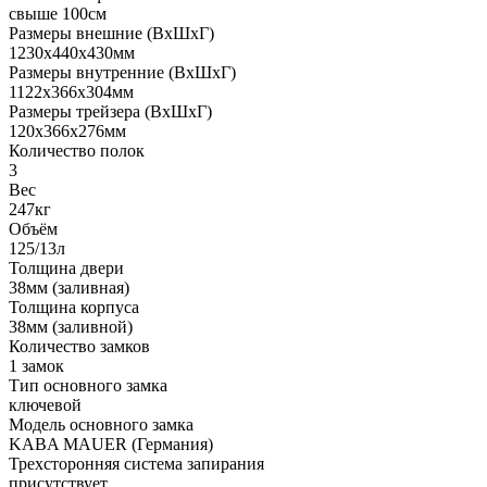
свыше 100см
Размеры внешние (ВхШхГ)
1230x440x430мм
Размеры внутренние (ВхШхГ)
1122x366x304мм
Размеры трейзера (ВхШхГ)
120х366х276мм
Количество полок
3
Вес
247кг
Объём
125/13л
Толщина двери
38мм (заливная)
Толщина корпуса
38мм (заливной)
Количество замков
1 замок
Тип основного замка
ключевой
Модель основного замка
KABA MAUER (Германия)
Трехсторонняя система запирания
присутствует