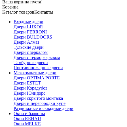
Ваша корзина пуста!
Корзина
Каталог товаров
Контакты
Входные двери
Двери LUXOR
Двери FERRONI
Двери BULDOORS
Двери Алмаз
Тульские двери
Двери с зеркалом
Двери с терморазрывом
Тамбурные двери
Противопожарные двери
Межкомнатные двери
Двери OPTIMA PORTE
Двери ESTET
Двери Корадубов
Двери Юнидорс
Двери скрытого монтажа
Двери и перегородки купе
Раздвижные и складные двери
Окна и балконы
Окна REHAU
Окна MELKE