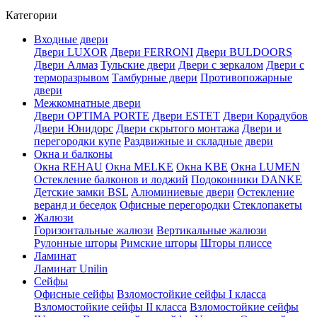
Категории
Входные двери
Двери LUXOR
Двери FERRONI
Двери BULDOORS
Двери Алмаз
Тульские двери
Двери с зеркалом
Двери с
терморазрывом
Тамбурные двери
Противопожарные
двери
Межкомнатные двери
Двери OPTIMA PORTE
Двери ESTET
Двери Корадубов
Двери Юнидорс
Двери скрытого монтажа
Двери и
перегородки купе
Раздвижные и складные двери
Окна и балконы
Окна REHAU
Окна MELKE
Окна KBE
Окна LUMEN
Остекление балконов и лоджий
Подоконники DANKE
Детские замки BSL
Алюминиевые двери
Остекление
веранд и беседок
Офисные перегородки
Стеклопакеты
Жалюзи
Горизонтальные жалюзи
Вертикальные жалюзи
Рулонные шторы
Римские шторы
Шторы плиссе
Ламинат
Ламинат Unilin
Сейфы
Офисные сейфы
Взломостойкие сейфы I класса
Взломостойкие сейфы II класса
Взломостойкие сейфы