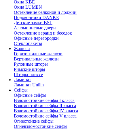
Окна KBE
Окна LUMEN
Остекление балконов и лоджий
Подоконники DANKE
Детские замки BSL
Алюминиевые двери
Остекление веранд и беседок
Офисные перегородки
Стеклопакеты
Жалюзи
Горизонтальные жалюзи
Вертикальные жалюзи
Рулонные шторы
Римские шторы
Шторы плиссе
Ламинат
Ламинат Unilin
Сейфы
Офисные сейфы
Взломостойкие сейфы I класса
Взломостойкие сейфы II класса
Взломостойкие сейфы IV класса
Взломостойкие сейфы V класса
Огнестойкие сейфы
Огневзломостойкие сейфы