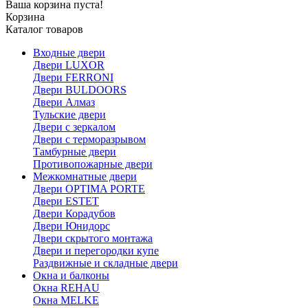
Ваша корзина пуста!
Корзина
Каталог товаров
Входные двери
Двери LUXOR
Двери FERRONI
Двери BULDOORS
Двери Алмаз
Тульские двери
Двери с зеркалом
Двери с терморазрывом
Тамбурные двери
Противопожарные двери
Межкомнатные двери
Двери OPTIMA PORTE
Двери ESTET
Двери Корадубов
Двери Юнидорс
Двери скрытого монтажа
Двери и перегородки купе
Раздвижные и складные двери
Окна и балконы
Окна REHAU
Окна MELKE