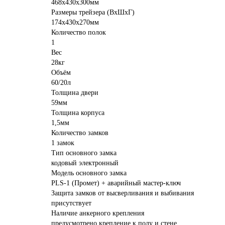
468x430x300мм
Размеры трейзера (ВхШхГ)
174х430х270мм
Количество полок
1
Вес
28кг
Объём
60/20л
Толщина двери
59мм
Толщина корпуса
1,5мм
Количество замков
1 замок
Тип основного замка
кодовый электронный
Модель основного замка
PLS-1 (Промет) + аварийный мастер-ключ
Защита замков от высверливания и выбивания
присутствует
Наличие анкерного крепления
предусмотрено крепление к полу и стене