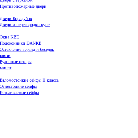
Двери с зеркалом
Противопожарные двери
Двери Корадубов
Двери и перегородки купе
Окна KBE
Подоконники DANKE
Остекление веранд и беседок
алюзи
Рулонные шторы
минат
Взломостойкие сейфы II класса
Огнестойкие сейфы
Встраиваемые сейфы