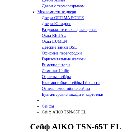
Двери Алмаз
Двери с терморазрывом
Межкомнатные двери
Двери OPTIMA PORTE
Двери Юнидорс
Раздвижные и складные двери
Окна REHAU
Окна LUMEN
Детские замки BSL
Офисные перегородки
Горизонтальные жалюзи
Римские шторы
Ламинат Unilin
Офисные сейфы
Взломостойкие сейфы IV класса
Огневзломостойкие сейфы
Бухгалтерские шкафы и картотеки
Сейфы
Сейф AIKO TSN-65T EL
Сейф AIKO TSN-65T EL