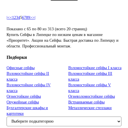
|<
<
1
2
3
4
5
6
7
8
9
>
>|
Показано с 65 по 80 из 313 (всего 20 страниц)
Купить Сейфы в Липецке по низким ценам в магазине
«Приоритет». Акции на Сейфы. Быстрая доставка по Липецку и
области. Профессиональный монтаж.
Подборки
Офисные сейфы
Взломостойкие сейфы I класса
Взломостойкие сейфы II
Взломостойкие сейфы III
класса
класса
Взломостойкие сейфы IV
Взломостойкие сейфы V
класса
класса
Огнестойкие сейфы
Огневзломостойкие сейфы
Оружейные сейфы
Встраиваемые сейфы
Бухгалтерские шкафы и
Металлические стеллажи
картотеки