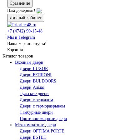
Сравнение
Нам доверяют!
Личный кабинет
+7 (4742) 90-15-48
Мы в Telegram
Ваша корзина пуста!
Корзина
Каталог товаров
Входные двери
Двери LUXOR
Двери FERRONI
Двери BULDOORS
Двери Алмаз
Тульские двери
Двери с зеркалом
Двери с терморазрывом
Тамбурные двери
Противопожарные двери
Межкомнатные двери
Двери OPTIMA PORTE
Двери ESTET