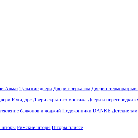
ри Алмаз
Тульские двери
Двери с зеркалом
Двери с терморазрыв
вери Юнидорс
Двери скрытого монтажа
Двери и перегородки к
текление балконов и лоджий
Подоконники DANKE
Детские за
е шторы
Римские шторы
Шторы плиссе