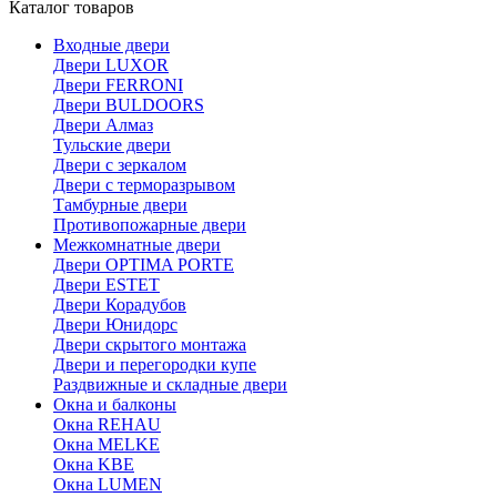
Каталог товаров
Входные двери
Двери LUXOR
Двери FERRONI
Двери BULDOORS
Двери Алмаз
Тульские двери
Двери с зеркалом
Двери с терморазрывом
Тамбурные двери
Противопожарные двери
Межкомнатные двери
Двери OPTIMA PORTE
Двери ESTET
Двери Корадубов
Двери Юнидорс
Двери скрытого монтажа
Двери и перегородки купе
Раздвижные и складные двери
Окна и балконы
Окна REHAU
Окна MELKE
Окна KBE
Окна LUMEN