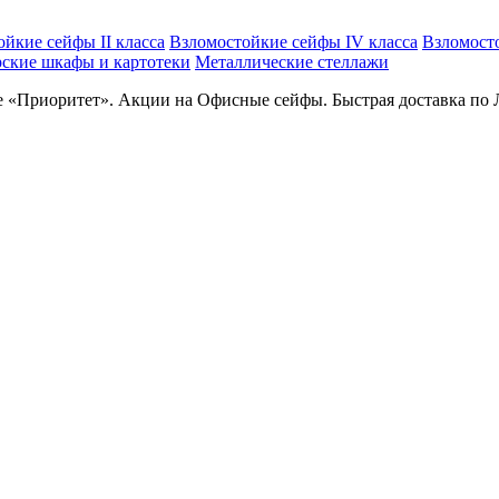
йкие сейфы II класса
Взломостойкие сейфы IV класса
Взломост
рские шкафы и картотеки
Металлические стеллажи
 «Приоритет». Акции на Офисные сейфы. Быстрая доставка по 