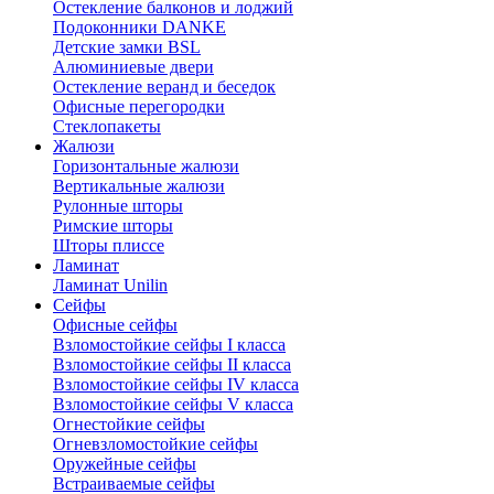
Остекление балконов и лоджий
Подоконники DANKE
Детские замки BSL
Алюминиевые двери
Остекление веранд и беседок
Офисные перегородки
Стеклопакеты
Жалюзи
Горизонтальные жалюзи
Вертикальные жалюзи
Рулонные шторы
Римские шторы
Шторы плиссе
Ламинат
Ламинат Unilin
Сейфы
Офисные сейфы
Взломостойкие сейфы I класса
Взломостойкие сейфы II класса
Взломостойкие сейфы IV класса
Взломостойкие сейфы V класса
Огнестойкие сейфы
Огневзломостойкие сейфы
Оружейные сейфы
Встраиваемые сейфы