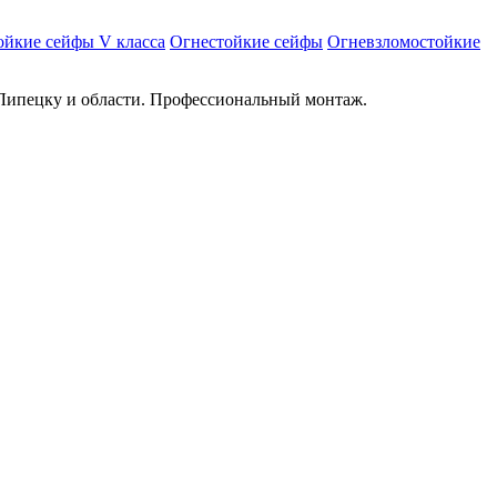
ойкие сейфы V класса
Огнестойкие сейфы
Огневзломостойкие
Липецку и области. Профессиональный монтаж.