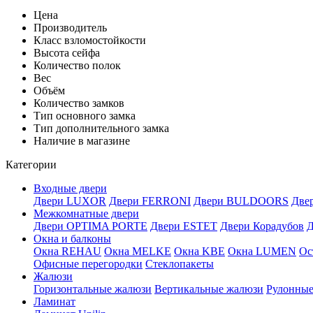
Цена
Производитель
Класс взломостойкости
Высота сейфа
Количество полок
Вес
Объём
Количество замков
Тип основного замка
Тип дополнительного замка
Наличие в магазине
Категории
Входные двери
Двери LUXOR
Двери FERRONI
Двери BULDOORS
Две
Межкомнатные двери
Двери OPTIMA PORTE
Двери ESTET
Двери Корадубов
Д
Окна и балконы
Окна REHAU
Окна MELKE
Окна KBE
Окна LUMEN
Ос
Офисные перегородки
Стеклопакеты
Жалюзи
Горизонтальные жалюзи
Вертикальные жалюзи
Рулонны
Ламинат