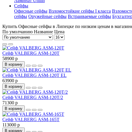
Ламинат Unilin
Сейфы
Офисные сейфы
Взломостойкие сейфы I класса
Взломосто
сейфы
Оружейные сейфы
Встраиваемые сейфы
Бухгалте
Купить Офисные сейфы в Липецке по низким ценам в магазине
По умолчанию
Название
Цена
Сейф VALBERG ASM-120T
58900 р
В корзину
Сейф VALBERG ASM-120T EL
63900 р
В корзину
Сейф VALBERG ASM-120T/2
71300 р
В корзину
Сейф VALBERG ASM-165T
113000 р
В корзину